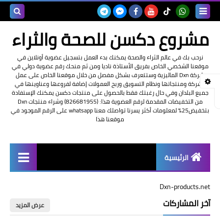
بحث هذه
مشروع دكسن للصحة والثراء
المدونة
نرحب بك في عالم الثراء والصحة يمكنك بدء العمل بتسجيل عضوية أونلاين في
موقعنا الشخصي الخاص بفريق الأستاذة ناديا ومن ثم منحك رقم عضوية دولي في
الإلكتروني
شركة Dxn الماليزية وستتعرف بشكل مفصل من خلال موقعنا الخاص على عمل
الشركة ومنتجاتها ونظام التسويق وربح العمولات إضافة لفروعها وعناوينها في
جميع البلدان وفي حال رغبتك فقط بالحصول على منتجات دكسن يمكنك الإستفادة
من التخفيضات المقدمة لرقم العضوية هذا: (826681955) وشراء منتجات Dxn
بتخفيض25% لمعلومات أكثر يسرنا تواصلك معنا whatsapp على الرقم الموجود في
موقعنا هذا
الرئيسية
شرح العمل في Dxn الماليزية
Dxn-products.net
آخر المشاركات
تسجيل عضوية Dxn أونلاين
عرض المزيد