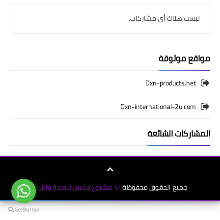
أسعار منتجات Dxn الماليزية
ليست هناك أي مشاركات.
عناوين شركة Dxn الماليزية
منتجات Dxn وفوائدها
مواقع موثوقة
شراء منتجات Dxn أونلاين
Dxn-products.net
Dxn-international-2u.com
المشاركات الشائعة
جميع الحقوق محفوظة
مشروع دكسن للصحة والثراء
©